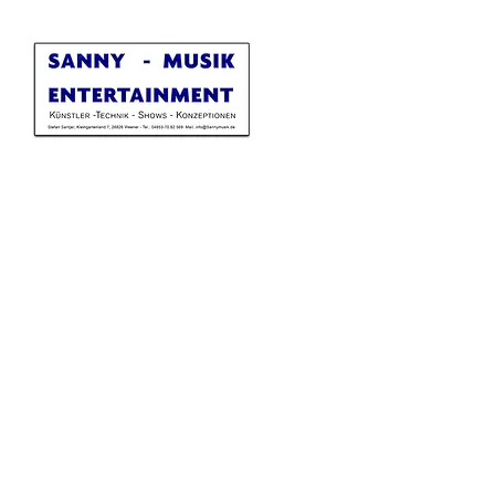
Sannymusik Entertainment
Kleingartenland 7
26826 Weener
Deutschland
info@sannymusik.de