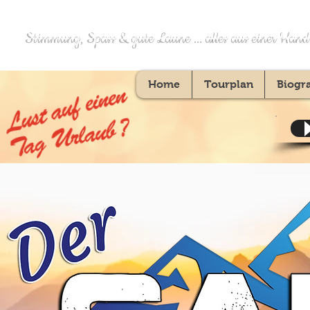
Stimmung, Spass & gute Laune ... alles aus einer Hand
Home
Tourplan
Biogr