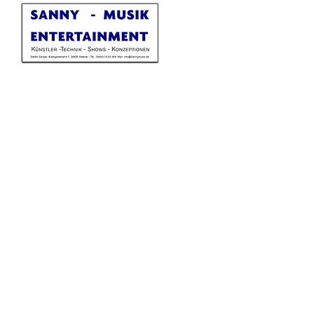
Sannymusik Entertainment
Kleingartenland 7
26826 Weener
Deutschland
info@sannymusik.de