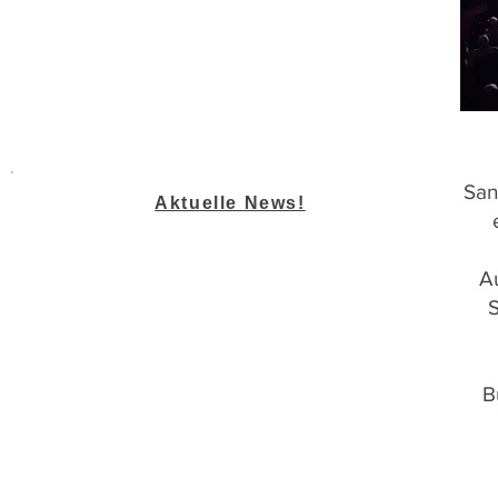
San
Aktuelle News!
A
S
B