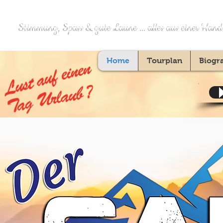
Stimmung, Spass & gute Laune ... alles aus einer Hand
Home
Tourplan
Biogr