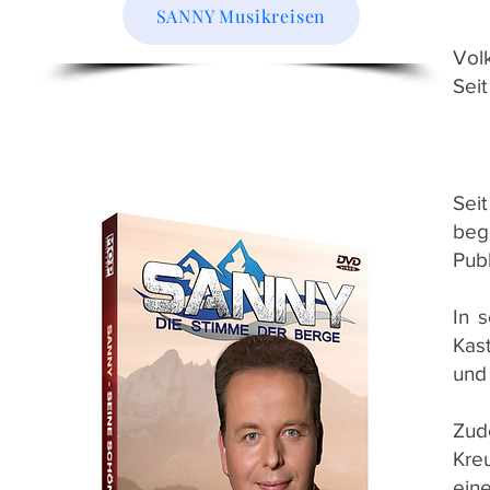
SANNY Musikreisen
Volk
Seit
Sei
beg
Pub
In 
Kas
und 
Zud
Kre
eine